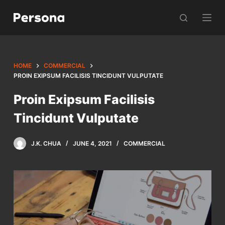
S
k
i
p
t
HOME
COMMERCIAL
o
PROIN EXIPSUM FACILISIS TINCIDUNT VULPUTATE
c
Proin Exipsum Facilisis
o
Tincidunt Vulputate
n
t
e
J.K. CHUA
JUNE 4, 2021
COMMERCIAL
n
t